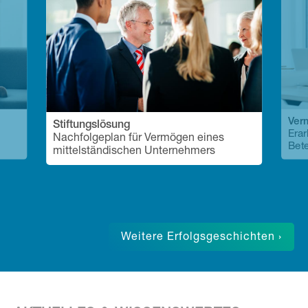
Ver
Stiftungslösung
Erar
Nachfolgeplan für Vermögen eines
Bete
mittelständischen Unternehmers
Weitere Erfolgsgeschichten ›